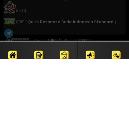
Pulsa
QRIS (
Quick Response Code Indonesia Standard
)
Copyright ©
rival168
, All rights reserved.
Home
Daftar
Login
Promosi
Whatsapp