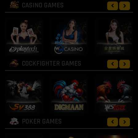
CASINO GAMES
COCKFIGHTER GAMES
POKER GAMES