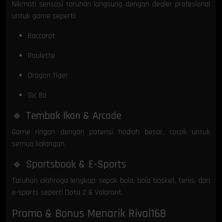
Nikmati sensasi taruhan langsung dengan dealer profesional
untuk game seperti:
Baccarat
Roulette
Dragon Tiger
Sic Bo
🔹 Tembak Ikan & Arcade
Game ringan dengan potensi hadiah besar, cocok untuk
semua kalangan.
🔹 Sportsbook & E-Sports
Taruhan olahraga lengkap: sepak bola, bola basket, tenis, dan
e-sports seperti Dota 2 & Valorant.
Promo & Bonus Menarik Rival168