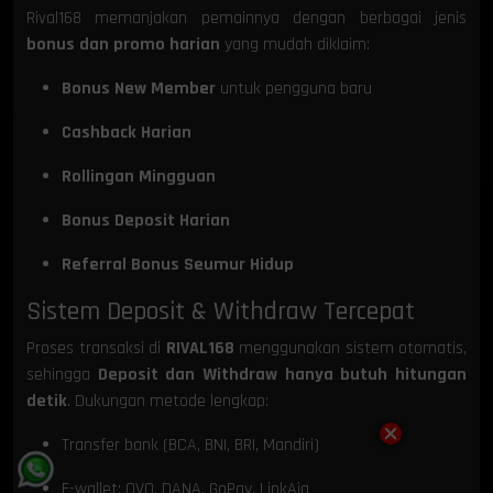
Rival168 memanjakan pemainnya dengan berbagai jenis
bonus dan promo harian
yang mudah diklaim:
Bonus New Member
untuk pengguna baru
Cashback Harian
Rollingan Mingguan
Bonus Deposit Harian
Referral Bonus Seumur Hidup
Sistem Deposit & Withdraw Tercepat
Proses transaksi di
RIVAL168
menggunakan sistem otomatis,
sehingga
Deposit dan Withdraw hanya butuh hitungan
detik
. Dukungan metode lengkap:
Transfer bank (BCA, BNI, BRI, Mandiri)
E-wallet: OVO, DANA, GoPay, LinkAja