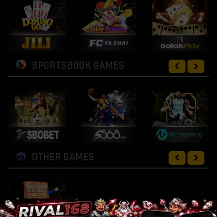
SPORTSBOOK GAMES
OTHER GAMES