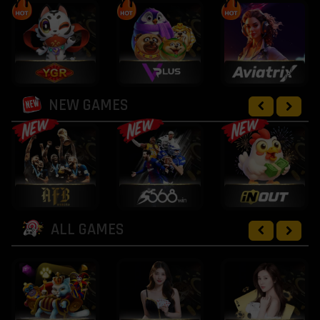
NEW GAMES
ALL GAMES